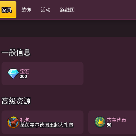
家具
装饰
活动
路线图
一般信息
宝石
200
高级资源
礼包
古董代币
莱茵霍尔德国王超大礼包
50